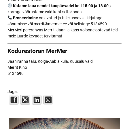
Katame laua nendel kuupäevadel kell 15.00 ja 18.00
ja
korraga võõrustame vaid kaht seltskonda.
Broneerimine
on avatud ja tulekusoovist kirjutage
sõnumisse või merrit@mermer.ee või helistage 5134590.
MerMeri pererahvas Merrit, Jaan ja kass Volpone ootavad teid
meie juurde kevadet tervitama!
Kodurestoran MerMer
Jaaniranna talu, Kolga-Aabla küla, Kuusalu vald
Merrit Kiho
5134590
Jaga: