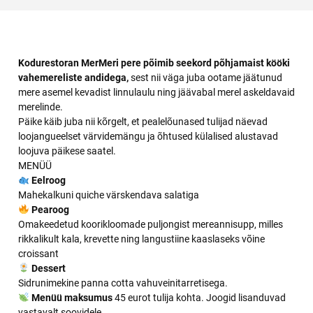
Kodurestoran MerMeri pere põimib seekord põhjamaist kööki
vahemereliste andidega,
sest nii väga juba ootame jäätunud
mere asemel kevadist linnulaulu ning jäävabal merel askeldavaid
merelinde.
Päike käib juba nii kõrgelt, et pealelõunased tulijad näevad
loojangueelset värvidemängu ja õhtused külalised alustavad
loojuva päikese saatel.
MENÜÜ
Eelroog
Mahekalkuni quiche värskendava salatiga
Pearoog
Omakeedetud koorikloomade puljongist mereannisupp, milles
rikkalikult kala, krevette ning langustiine kaaslaseks võine
croissant
Dessert
Sidrunimekine panna cotta vahuveinitarretisega.
Menüü maksumus
45 eurot tulija kohta. Joogid lisanduvad
vastavalt soovidele.