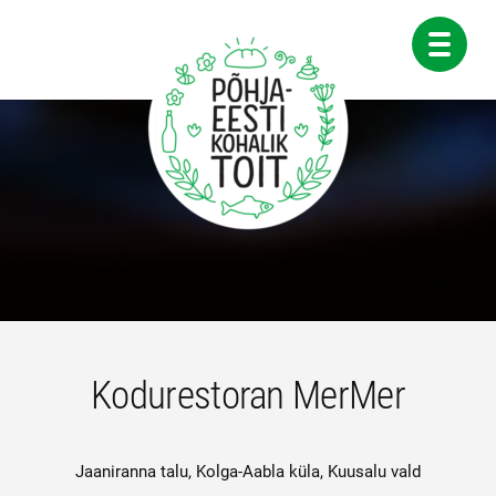
Skip
to
content
Kodurestoran MerMer
Jaaniranna talu, Kolga-Aabla küla, Kuusalu vald