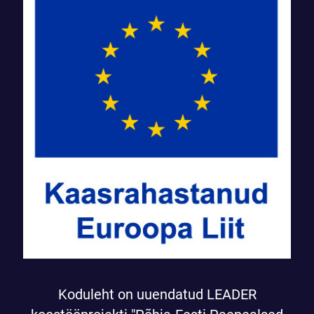
Koduleht on uuendatud LEADER