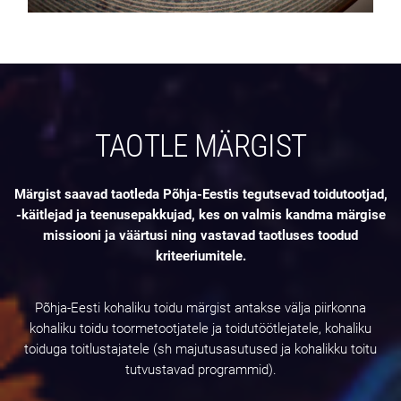
TAOTLE MÄRGIST
Märgist saavad taotleda Põhja-Eestis tegutsevad toidutootjad,
-käitlejad ja teenusepakkujad, kes on valmis kandma märgise
missiooni ja väärtusi ning vastavad taotluses toodud
kriteeriumitele.
Põhja-Eesti kohaliku toidu märgist antakse välja piirkonna
kohaliku toidu toormetootjatele ja toidutöötlejatele, kohaliku
toiduga toitlustajatele (sh majutusasutused ja kohalikku toitu
tutvustavad programmid).