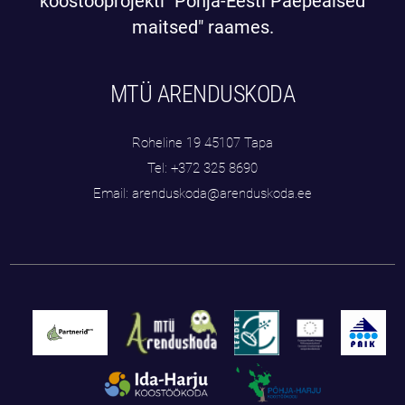
koostööprojekti "Põhja-Eesti Paepealsed
maitsed" raames.
MTÜ ARENDUSKODA
Roheline 19 45107 Tapa
Tel: +372 325 8690
Email: arenduskoda@arenduskoda.ee